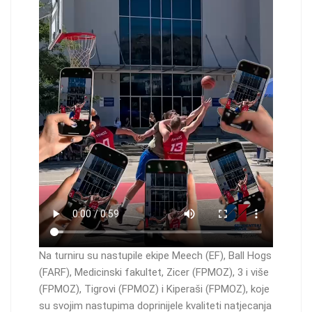
Na turniru su nastupile ekipe Meech (EF), Ball Hogs
(FARF), Medicinski fakultet, Zicer (FPMOZ), 3 i više
(FPMOZ), Tigrovi (FPMOZ) i Kiperaši (FPMOZ), koje
su svojim nastupima doprinijele kvaliteti natjecanja