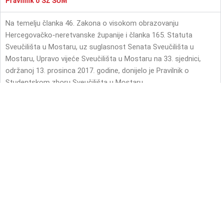
Pravilnik o SZ SUM
Na temelju članka 46. Zakona o visokom obrazovanju
Hercegovačko-neretvanske županije i članka 165. Statuta
Sveučilišta u Mostaru, uz suglasnost Senata Sveučilišta u
Mostaru, Upravo vijeće Sveučilišta u Mostaru na 33. sjednici,
održanoj 13. prosinca 2017. godine, donijelo je Pravilnik o
Studentskom zboru Sveučilišta u Mostaru.
Pravilnik o studenskom zboru Sveučilišta u Mostaru
možete preuzeti
ovdje
.
Izmjena i dopuna pravilnika može se preuzeti
ovdje
.
Pravilnik o izmjenama može se preuzeti
ovdje
.
Pravilnik o Studentskim izborima SZ SUM
Izmjene