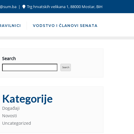
or@sum.ba
Trg hrvatskih velikana 1, 88000 Mostar, BiH
RAVILNICI
VODSTVO I ČLANOVI SENATA
Search
Search
Kategorije
Događaji
Novosti
Uncategorized