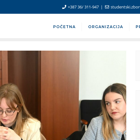
+387 36/ 311-947
studentski.zb
POČETNA
ORGANIZACIJA
P