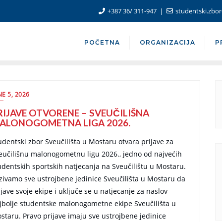
+387 36/ 311-947
studentski.zb
POČETNA
ORGANIZACIJA
P
NE 5, 2026
RIJAVE OTVORENE – SVEUČILIŠNA
ALONOGOMETNA LIGA 2026.
udentski zbor Sveučilišta u Mostaru otvara prijave za
eučilišnu malonogometnu ligu 2026., jedno od najvećih
udentskih sportskih natjecanja na Sveučilištu u Mostaru.
zivamo sve ustrojbene jedinice Sveučilišta u Mostaru da
ijave svoje ekipe i uključe se u natjecanje za naslov
jbolje studentske malonogometne ekipe Sveučilišta u
staru. Pravo prijave imaju sve ustrojbene jedinice