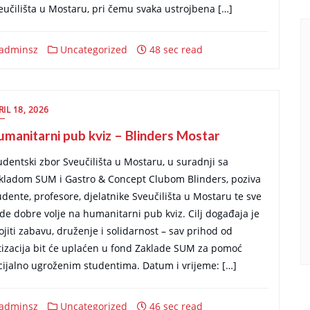
eučilišta u Mostaru, pri čemu svaka ustrojbena […]
adminsz
Uncategorized
48 sec read
RIL 18, 2026
manitarni pub kviz – Blinders Mostar
udentski zbor Sveučilišta u Mostaru, u suradnji sa
kladom SUM i Gastro & Concept Clubom Blinders, poziva
udente, profesore, djelatnike Sveučilišta u Mostaru te sve
ude dobre volje na humanitarni pub kviz. Cilj događaja je
ojiti zabavu, druženje i solidarnost – sav prihod od
tizacija bit će uplaćen u fond Zaklade SUM za pomoć
cijalno ugroženim studentima. Datum i vrijeme: […]
adminsz
Uncategorized
46 sec read