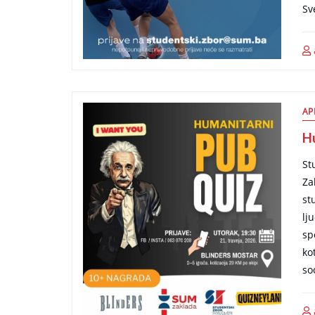
Sv
AP
Hu
St
Za
st
lj
sp
ko
so