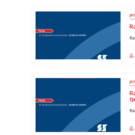
JA
R
Ra
JA
Ra
tj
Ra