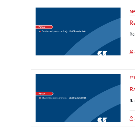
MA
R
Ra
FE
R
Ra