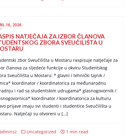
RIL 16, 2026
ASPIS NATJEČAJA ZA IZBOR ČLANOVA
TUDENTSKOG ZBORA SVEUČILIŠTA U
OSTARU
udentski zbor Sveučilišta u Mostaru raspisuje natječaje za
bor članova za sljedeće funkcije u okviru Studentskog
ora Sveučilišta u Mostaru: * glavni i tehnički tajnik /
jnica* koordinator / koordinatorica za međunarodnu
radnju i rad sa studentskim udrugama* glasnogovornik /
asnogovornica* koordinator / koordinatorica za kulturu
avo prijave imaju svi studenti i studentice Sveučilišta u
staru. Natječaji su otvoreni u […]
adminsz
Uncategorized
1 min read