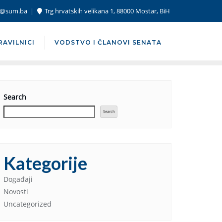
or@sum.ba
Trg hrvatskih velikana 1, 88000 Mostar, BiH
RAVILNICI
VODSTVO I ČLANOVI SENATA
Search
Search
Kategorije
Događaji
Novosti
Uncategorized