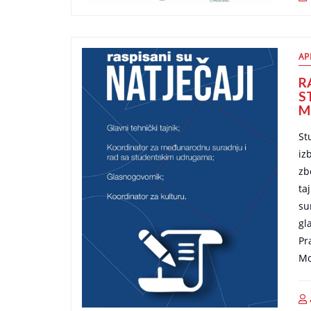
AP
R
S
M
St
iz
zb
ta
su
gl
Pr
Mo