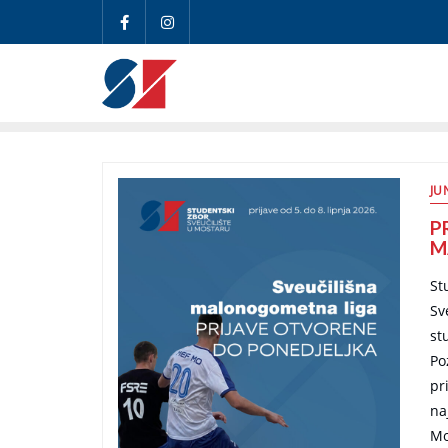
JU
P
M
St
Sv
st
Po
pr
na
Mo