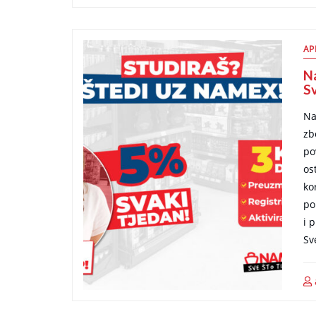
AP
N
Sv
Na
zb
po
os
ko
po
i 
Sv