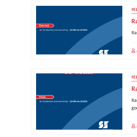
FE
R
Ra
FE
R
Ra
go