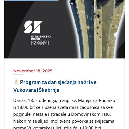
November 18, 2025
Program za dan sjećanja na žrtve
Vukovara i Škabrnje
Danas, 18. studenoga, u župi sv. Mateja na Rudniku
u 18:00 bit će služena sveta misa zadušnica za sve
poginule, nestale i stradale u Domovinskom ratu.
Nakon mise slijedi molitvena povorka sa svijećama
prema Vukovarskoj ulici, gdje će u 19:00 biti