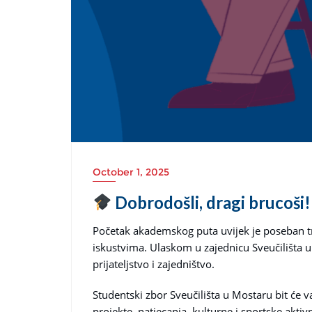
October 1, 2025
Dobrodošli, dragi brucoši!
Početak akademskog puta uvijek je poseban tr
iskustvima. Ulaskom u zajednicu Sveučilišta u 
prijateljstvo i zajedništvo.
Studentski zbor Sveučilišta u Mostaru bit će v
projekte, natjecanja, kulturne i sportske aktiv