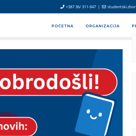
+387 36/ 311-947
studentski.zb
POČETNA
ORGANIZACIJA
P