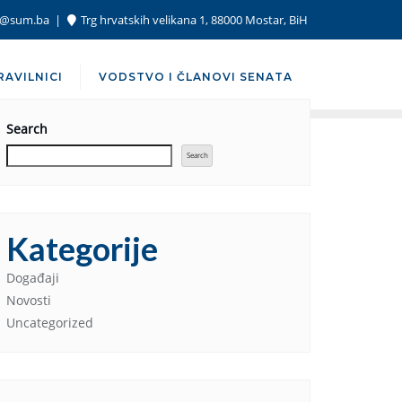
or@sum.ba
Trg hrvatskih velikana 1, 88000 Mostar, BiH
RAVILNICI
VODSTVO I ČLANOVI SENATA
Search
Search
Kategorije
Događaji
Novosti
Uncategorized