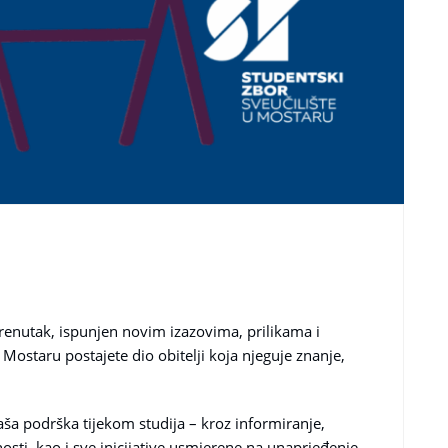
enutak, ispunjen novim izazovima, prilikama i
Mostaru postajete dio obitelji koja njeguje znanje,
aša podrška tijekom studija – kroz informiranje,
nosti, kao i sve inicijative usmjerene na unaprjeđenje